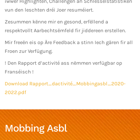
iwwer Highlighten, Challengen an Schlësselstatistiken
vun den leschten dréi Joer resuméiert.
Zesummen kënne mir en gesond, erfëllend a
respektvollt Aarbechtsëmfeld fir jiddereen erstellen.
Mir freeën eis op Äre Feedback a stinn Iech gären fir all
Froen zur Verfügung.
! Den Rapport d’activité ass nëmmen verfügbar op
Franséisch !
Download Rapport_dactivité_Mobbingasbl_2020-
2022.pdf
Mobbing Asbl