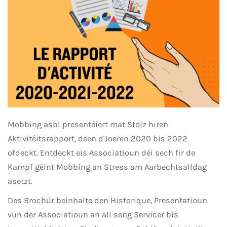
Mobbing asbl presentéiert mat Stolz hiren
Aktivitéitsrapport, deen d'Joeren 2020 bis 2022
ofdeckt. Entdeckt eis Associatioun déi sech fir de
Kampf géint Mobbing an Stress am Aarbechtsalldag
asetzt.
Des Brochür beinhalte den Historique, Presentatioun
vun der Associatioun an all seng Servicer bis