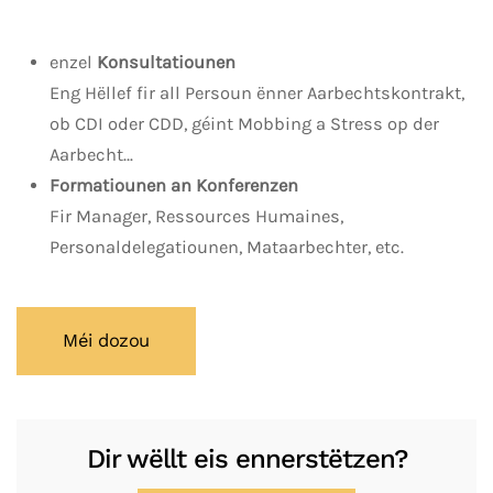
enzel
Konsultatiounen
Eng Hëllef fir all Persoun ënner Aarbechtskontrakt,
ob CDI oder CDD, géint Mobbing a Stress op der
Aarbecht…
Formatiounen an Konferenzen
Fir Manager, Ressources Humaines,
Personaldelegatiounen, Mataarbechter, etc.
Méi dozou
Dir wëllt eis ennerstëtzen?