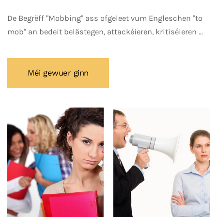
De Begrëff "Mobbing" ass ofgeleet vum Engleschen "to
mob" an bedeit belästegen, attackéieren, kritiséieren ...
Méi gewuer ginn