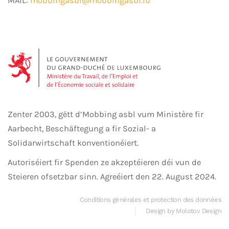
MAIL:
mobbingasbl@mobbingasbl.lu
Zenter 2003, gëtt d’Mobbing asbl vum Ministère fir
Aarbecht, Beschäftegung a fir Sozial- a
Solidarwirtschaft konventionéiert.
Autoriséiert fir Spenden ze akzeptéieren déi vun de
Steieren ofsetzbar sinn. Agreéiert den 22. August 2024.
Conditions générales et protection des données
Design by Molotov Design