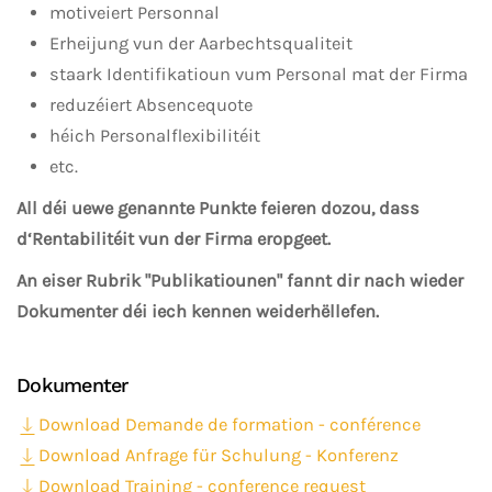
motiveiert Personnal
Erheijung vun der Aarbechtsqualiteit
staark Identifikatioun vum Personal mat der Firma
reduzéiert Absencequote
héich Personalflexibilitéit
etc.
All déi uewe genannte Punkte feieren dozou, dass
d‘Rentabilitéit vun der Firma eropgeet.
An eiser Rubrik "Publikatiounen" fannt dir nach wieder
Dokumenter déi iech kennen weiderhëllefen.
Dokumenter
Download Demande de formation - conférence
Download Anfrage für Schulung - Konferenz
Download Training - conference request