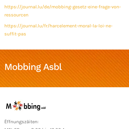
https://journal.lu/de/mobbing-gesetz-eine-frage-von-
ressourcen
https://journal.lu/fr/harcelement-moral-la-loi-ne-
suffit-pas
Mobbing Asbl
Ëffnungszäiten: