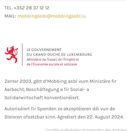
TEL. +352 28 37 12 12
MAIL:
mobbingasbl@mobbingasbl.lu
Zenter 2003, gëtt d’Mobbing asbl vum Ministère fir
Aarbecht, Beschäftegung a fir Sozial- a
Solidarwirtschaft konventionéiert.
Autoriséiert fir Spenden ze akzeptéieren déi vun de
Steieren ofsetzbar sinn. Agreéiert den 22. August 2024.
Conditions générales et protection des données