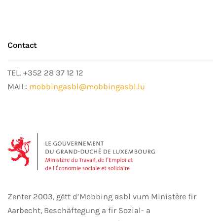
Contact
TEL. +352 28 37 12 12
MAIL:
mobbingasbl@mobbingasbl.lu
Zenter 2003, gëtt d’Mobbing asbl vum Ministère fir
Aarbecht, Beschäftegung a fir Sozial- a