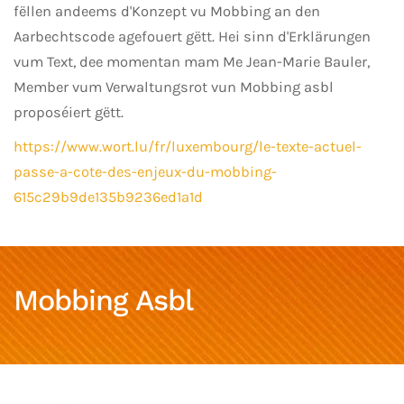
fëllen andeems d'Konzept vu Mobbing an den
Aarbechtscode agefouert gëtt. Hei sinn d'Erklärungen
vum Text, dee momentan mam Me Jean-Marie Bauler,
Member vum Verwaltungsrot vun Mobbing asbl
proposéiert gëtt.
https://www.wort.lu/fr/luxembourg/le-texte-actuel-
passe-a-cote-des-enjeux-du-mobbing-
615c29b9de135b9236ed1a1d
Mobbing Asbl