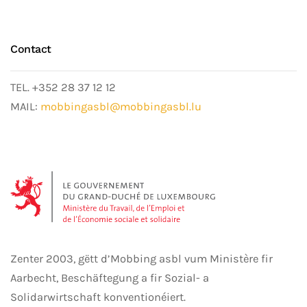
Contact
TEL. +352 28 37 12 12
MAIL:
mobbingasbl@mobbingasbl.lu
Zenter 2003, gëtt d’Mobbing asbl vum Ministère fir
Aarbecht, Beschäftegung a fir Sozial- a
Solidarwirtschaft konventionéiert.