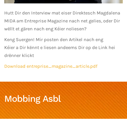
Hutt Dir den Interview mat eiser Direktesch Magdalena
MIDA am Entreprise Magazine nach net gelies, oder Dir
wëllt et gären nach eng Kéier noliesen?
Keng Suergen! Mir posten den Artikel nach eng
Kéier a Dir kënnt e liesen andeems Dir op de Link hei
drënner klickt
Download entreprise_magazine_article.pdf
Mobbing Asbl