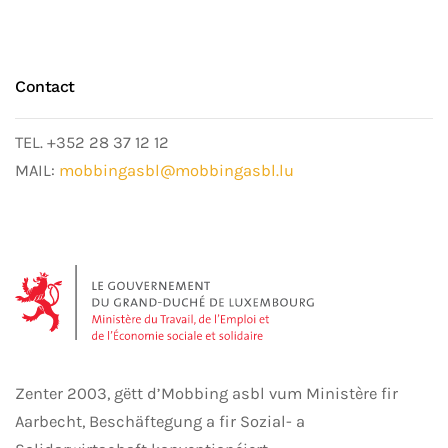
Contact
TEL. +352 28 37 12 12
MAIL:
mobbingasbl@mobbingasbl.lu
Zenter 2003, gëtt d’Mobbing asbl vum Ministère fir
Aarbecht, Beschäftegung a fir Sozial- a