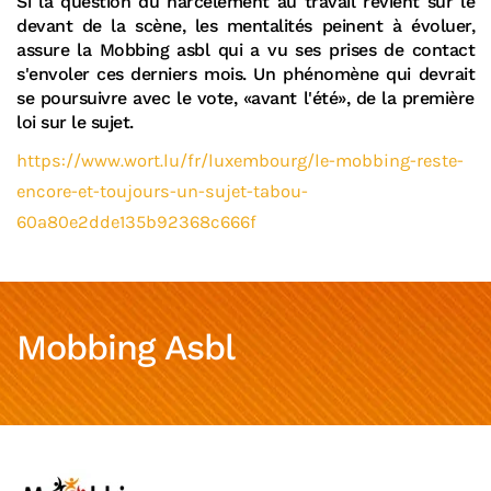
Si la question du harcèlement au travail revient sur le
devant de la scène, les mentalités peinent à évoluer,
assure la Mobbing asbl qui a vu ses prises de contact
s'envoler ces derniers mois. Un phénomène qui devrait
se poursuivre avec le vote, «avant l'été», de la première
loi sur le sujet.
https://www.wort.lu/fr/luxembourg/le-mobbing-reste-
encore-et-toujours-un-sujet-tabou-
60a80e2dde135b92368c666f
Mobbing Asbl