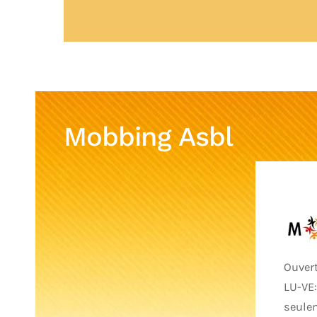
Mobbing Asbl
Ouvert
LU-VE
seule