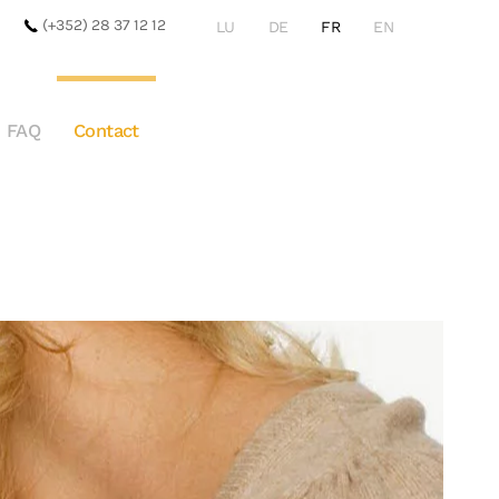
(+352) 28 37 12 12
LU
DE
FR
EN
FAQ
Contact