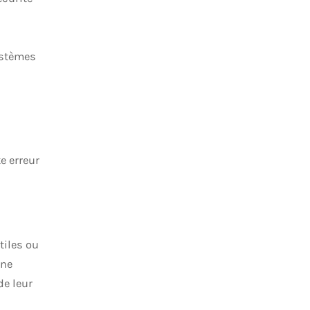
ystèmes
e erreur
tiles ou
 ne
de leur