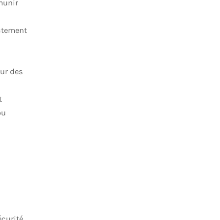
émunir
ctement
our des
t
ou
écurité