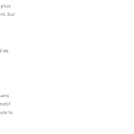
 plus
nt. Sur
é de
 sans
motif
ule la