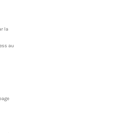
r la
ress au
 page