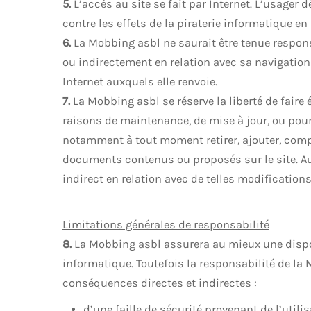
5.
L’accès au site se fait par Internet. L’usager d
contre les effets de la piraterie informatique e
6.
La Mobbing asbl ne saurait être tenue respo
ou indirectement en relation avec sa navigation s
Internet auxquels elle renvoie.
7.
La Mobbing asbl se réserve la liberté de faire 
raisons de maintenance, de mise à jour, ou pour
notamment à tout moment retirer, ajouter, compl
documents contenus ou proposés sur le site. 
indirect en relation avec de telles modification
Limitations générales de responsabilité
8.
La Mobbing asbl assurera au mieux une dispon
informatique. Toutefois la responsabilité de la
conséquences directes et indirectes :
d’une faille de sécurité provenant de l’utili