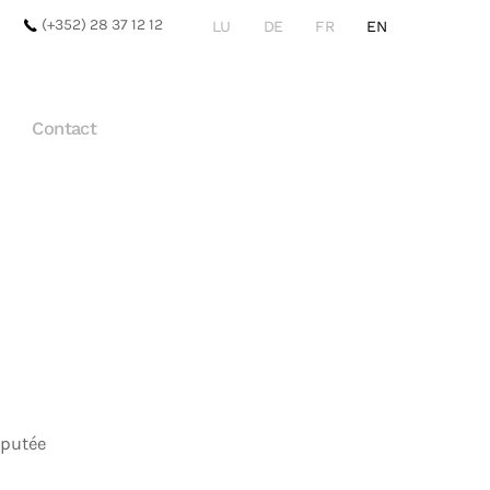
(+352) 28 37 12 12
LU
DE
FR
EN
Contact
éputée