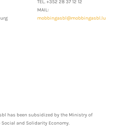
TEL. +352 28 37 12 12
MAIL:
ourg
mobbingasbl@mobbingasbl.lu
bl has been subsidized by the Ministry of
 Social and Solidarity Economy.