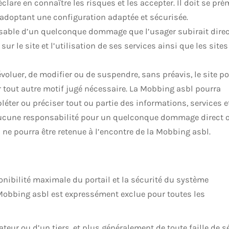
éclare en connaître les risques et les accepter. Il doit se pr
n adoptant une configuration adaptée et sécurisée.
nsable d’un quelconque dommage que l’usager subirait dire
ur le site et l’utilisation de ses services ainsi que les sites
évoluer, de modifier ou de suspendre, sans préavis, le site p
 tout autre motif jugé nécessaire. La Mobbing asbl pourra
éter ou préciser tout ou partie des informations, services e
Aucune responsabilité pour un quelconque dommage direct 
s ne pourra être retenue à l’encontre de la Mobbing asbl.
ibilité maximale du portail et la sécurité du système
 Mobbing asbl est expressément exclue pour toutes les
sateur ou d’un tiers, et plus généralement de toute faille de s