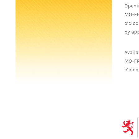
Openi
MO-FR:
o’cloc
by ap
Availa
MO-FR:
o’cloc